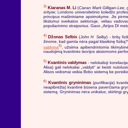
3)
Kiaranas M. Li
(
Ciaran Mark Gilligan-Lee
, 
srityse; Londono universitetinio koledžo profe
principus mašininiame apsimokyme. Jis pirmeny
tikslumui sveikatos sektoriuje, vėliau vadov
populiarinimo straipsnius. Gavo „Airijos DI me
4)
Džonas Selbis
(
John H. Selby
) - britų fi
žinome, kad gamta nėra pagal klasikinę fiziką?“ 
5)
valdymą
, užsiima apibendrintomis tikimybinė
naudojimą kvantinės teorijos aksiomoms perfor
5)
Kvantinis valdymas
- nelokalioji koreliaci
Alisa) gali nelokaliai „valdyti“ ar keisti nuto
Alisos veiksmai veikia Bobo sistemą be poreikio
6)
Kvantinis gryninimas
(
purifikacija
) kvanti
neapibrėžta) kvantinė būsena paverčiama gryną
sistemą. Gryninimas nėra unikalus; skirtingi gr