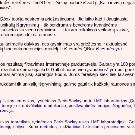
iksles reikšmes. Todėl Lee ir Selby padarė išvadą: „Kaip ir visų nega
aidos“.
Qbox
teorija nesiremia priežastingumu. Jie laiko kad ji daugiausia
 unikalių išgryninimų – tik bendrumus bendroms kvantinėms
usietos su vienu gryninimu, - ir tai yra reikalinga veiksmų laisve,
dekoherencijos idėjos rėmuose.
iau antraeilis dalykas, nes gryninimas yra griežtesnė ir aktualesnė
 kokį hiperdekoherencijos modelį. Ir iš esmės QBox iš esmės yra
s rezultatų filtravimas internetinėje parduotuvėje. Galbūt yra 100 porų
rezultatai sumažėja iki 0. Galbūt noras vien „raudonos“ yra per griež
kamai artima jūsų aprangos kodui. Jums tereikėjo šiek tiek laisvesni
raukdami tik unikalių išgryninimų, galime gauti tik kažkokį raudonos sp
tų fizikas teoretikas, tyrinėtojas Paris-Saclay un-to LMF laboratorijos „
e teorijoje ir erdvėlaikio modeliuose, postkvantinės teorijos. Nagrinėjo, k
renciją.
fizikas teoretikas, tyrinėtojas Paris-Saclay un-to LMF laboratorijoje.
 teorijų srityse. Kuria metodus, leidžiančius fizikiniams procesams veik