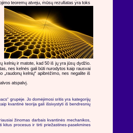
liojimo teoremų atveju, mūsų rezultatas yra toks
 kelnių ir matote, kad 50 iš jų yra jūsų dydžio.
tas, nes kelnės gali būti nurodytos kaip rausvai
o „raudonų kelnių“ apibrėžimo, nes negalite iš
alvos atspalvį.
Quacs“ grupėje. Jo domėjimosi sritis yra kategorijų
aip kvantinė teorija gali išsivystyti iš bendresnių
 Geriausiai žinomas darbais kvantinės mechanikos,
ti kitus procesus ir tirti priežastines-pasekmines