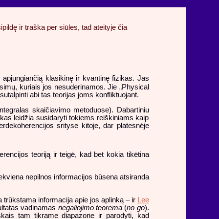
ldę ir traška per siūles, tad ateityje čia
 apjungiančią klasikinę ir kvantinę fizikas. Jas
lausimų, kuriais jos nesuderinamos. Jie „Physical
 sutalpinti abi tas teorijas joms konfliktuojant.
 integralas skaičiavimo metoduose). Dabartiniu
kas leidžia susidaryti tokiems reiškiniams kaip
erdekoherencijos srityse kitoje, dar platesnėje
ncijos teoriją ir teigė, kad bet kokia tikėtina
 kiekviena nepilnos informacijos būsena atsiranda
a trūkstama informacija apie jos aplinką – ir
Lee
zultatas vadinamas
negaliojimo teorema
(
no go
).
iškais tam tikrame diapazone ir parodyti, kad