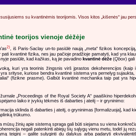
susijusiems su kvantinėmis teorijomis. Visos kitos „kišenės“ jau persipi
ntinė teorijos vienoje dėžėje
2)
n’as
, iš Paris-Saclay un-to pasiūlė naują „meta“ fizikos koncepciją,
 ir pati kvantinė fizika, nes jau pačioje pradžioje pamatyti, kad yra k
nyje pasiūlė, kad
kažkas
, ką jie pavadino
kvantinė dėže
(
Qbox
) gali
oką, kuri yra teorinis žingsnis virš įprastos dekoherencijos (kaip
yra srityse, kuriose bendra kvantinė sistema yra pernelyg sujaukta, 
kaliai“ (fizikne prasme). Galbūt kvantinė mechanika taip pat yra hip
žurnale „Proceedings of the Royal Society A“ paaiškino hiperdekohere
spėjamo laiko ir įvykių tėkmės iš dabarties į ateitį – ir gryninimo:
rmacija sklinda iš dabarties į ateitį, o gryninimas [formalizuoja], kad
aplinką trūkumo.
kia mūsų žinių apie sistemą spraga gali būti siejama su viena konkreči
erencija negali patenkinti abiejų šių sąlygų vienu metu, todėl jų re
iamą teiginį – galite sulyginti du dalykus arba padaryti ekvivalent