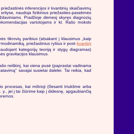
priežastinės inferencijos ir kvantinių skaičiavimų
srityse, naudoja fizikinius priežasties-pasekmės
 uždaviniams. Pradžioje dėmesį skyręs diagnozių
 rekomendacijas vartotojams ir kt. Rašo mokslo
inės tikrovių paribius (atsakant į klausimus „kaip
ermodinamiką, priežastinius ryšius ir post-
kvantinį
naudojant kategorijų teoriją ir stygų diagramas)
nės gravitacijos klausimus.
prašo reiškinį, kai viena pusė (paprastai vadinama
tavimą“ savajai susietai dalelei. Tai reikia, kad
nis procesas, kai mišrioji (0esanti triukšme arba
 t. y., jei į tai žiūrime kaip į didesnę, apgaubiančią
eoremos.