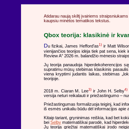
Atidarau naują skiltį įvairiems straipsniukams 
kaupsiu minėtos tematikos tekstus.
Qbox teorija: klasikinė ir kva
D
1)
u fizikai, James Hefford’as
ir Matt Wilso
vienijančios teorijos idėja tiek pat sena, kiek
Review A“ 2026 m. balandžio mėnesio straips
Jų teorija panaudoja hiperdekoherencijos sąv
supratimu mūsų stebimas klasikinis pasaulis 
viena kryptimi judantis laikas, stebimas „lo
teorijoje.
3)
4)
2018 m. Ciaran M. Lee
ir John H. Selby
versija neturi reikalauti ir priežastingumo – nu
Priežastingumas formalizuoja teiginį, kad info
iš esmės unikaliu būdu dėl informacijos apie 
Kitaip tariant, gryninimas reiškia, kad bet ko
bei
Selby
matematiškai parodė, kad hiperdekoh
Jų teorija griežtai matematiškai įrodo neig