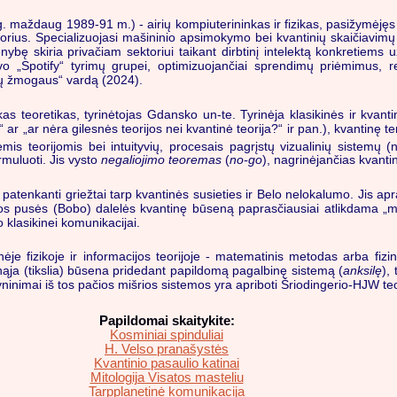
g. maždaug 1989-91 m.) - airių kompiuterininkas ir fizikas, pasižymėjęs 
sorius. Specializuojasi mašininio apsimokymo bei kvantinių skaičiavimų 
bę skiria privačiam sektoriui taikant dirbtinį intelektą konkretiems
avo „Spotify“ tyrimų grupei, optimizuojančiai sprendimų priėmimus,
tų žmogaus“ vardą (2024).
zikas teoretikas, tyrinėtojas Gdansko un-te. Tyrinėja klasikinės ir kvant
ar „ar nėra gilesnės teorijos nei kvantinė teorija?“ ir pan.), kvantinę t
mis teorijomis bei intuityvių, procesais pagrįstų vizualinių sistemų (
muluoti. Jis vysto
negaliojimo teoremas
(
no-go
), nagrinėjančias kvanti
ja patenkanti griežtai tarp kvantinės susieties ir Belo nelokalumo. Jis a
lusios pusės (Bobo) dalelės kvantinę būseną paprasčiausiai atlikdama „ma
 klasikinei komunikacijai.
nėje fizikoje ir informacijos teorijoje - matematinis metodas arba fizi
ja (tikslia) būsena pridedant papildomą pagalbinę sistemą (
anksilę
),
yninimai iš tos pačios mišrios sistemos yra apriboti Šriodingerio-HJW t
Papildomai skaitykite:
Kosminiai spinduliai
H. Velso pranašystės
Kvantinio pasaulio katinai
Mitologija Visatos masteliu
Tarpplanetinė komunikacija