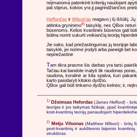
neįmanoma patenkinti kriterijų naudojant apyt
pat stiprus, kokios yra jį pagrindžiančios priel
Hefford’as
ir
Wilson’as
reagavo į šį iššūkį. Jų
6)
atitinka gryninimo
taisyklę, nes QBox neturi
būsenoms. Kelios kvantinės būsenos gali būti s
būtina norint sukurti veikiančią teoriją hiper
Jie sako, kad priežastingumas jų teorijoje lab
taisyklė, jei norime įrodyti arba paneigti bet
nepriežastinė
T
am tikra prasme šis darbas yra tarsi paieško
Tačiau kai bandote matyti tik raudonas poras, 
raudona, koralinė ar kita spalva, kuri pakan
karto pasidaryti kitokio dydžio.
QBox gali būti tinkamo dydžio kelnės; ir, neįt
1)
Džeimsas Hefordas
(
James Hefford
) - bri
teorijas ir jos taikymas fizikoje, ypač kvantinėj
kost-kvantinių teorijų panaudojant hiperdekohe
2)
Metju Vilsonas
(
Matthew Wilson
) - britų 
post-kvantinių ir aukštesnio laipsnio kvantinių
struktūras.