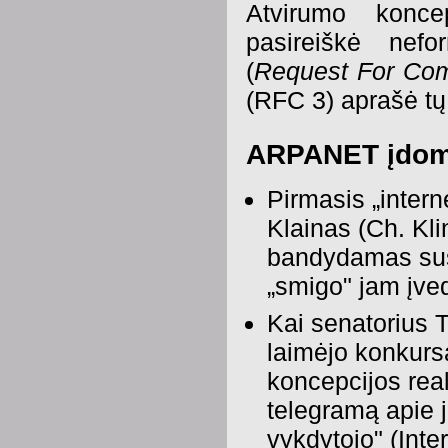
Atvirumo konce
pasireiškė nef
(
Request For Co
(RFC 3) aprašė tų
ARPANET įdo
Pirmasis „intern
Klainas (Ch. Kl
bandydamas susi
„smigo" jam įved
Kai senatorius 
laimėjo konkurs
koncepcijos rea
telegramą apie 
vykdytojo" (Inte