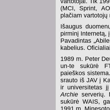
vartotojai. Tik 19
(MCI, Sprint, A
plačiam vartotojų 
Išaugus duomenų 
pirminį Internetą, 
Pavadintas „Abilen
kabelius. Oficiali
1989 m. Peter De
un-te sukūrė F
paieškos sistema
srauto iš JAV į K
ir universitetas 
Archie
serverių. 
sukūrė WAIS, gali
1991 m. Minesoto