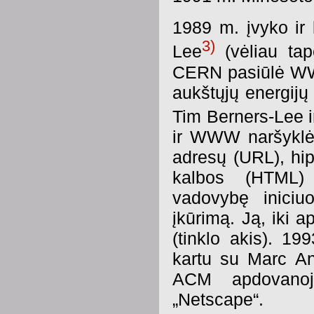
1989 m. įvyko ir 
3)
Lee
(vėliau ta
CERN pasiūlė WWW
aukštųjų energijų 
Tim Berners-Lee i
ir WWW naršyklė
adresų (URL), hip
kalbos (HTML)
vadovybę iniciuo
įkūrimą. Ją, iki
(tinklo akis). 1
kartu su Marc An
ACM apdovanoj
„Netscape“.