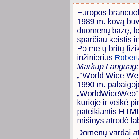
Europos branduoli
1989 m. kovą buvo
duomenų bazę, le
sparčiau keistis i
Po metų britų fiz
inžinierius
Robert
Markup Languag
„“World Wide Web
1990 m. pabaigoje
„WorldWideWeb“ o
kurioje ir veikė p
pateikiantis HTML
mišinys atrodė la
Domenų vardai ats