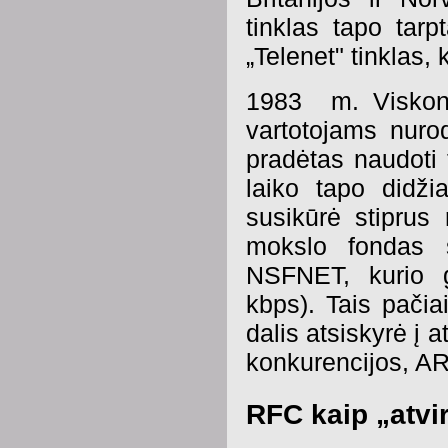
tinklas tapo tarp
„Telenet" tinklas
1983 m. Viskons
vartotojams nuro
pradėtas naudoti 
laiko tapo didž
susikūrė stiprus
mokslo fondas su
NSFNET, kurio g
kbps). Tais pači
dalis atsiskyrė į 
konkurencijos, A
RFC kaip „atvi