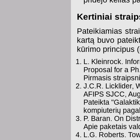
Kertiniai straip
Pateikiamias stra
kartą buvo pateik
kūrimo principus (
L. Kleinrock. Inf
Proposal for a Ph
Pirmasis straips
J.C.R. Licklider
AFIPS SJCC, Aug
Pateikta "Galakti
kompiuterių paga
P. Baran. On Dis
Apie paketais val
L.G. Roberts. To