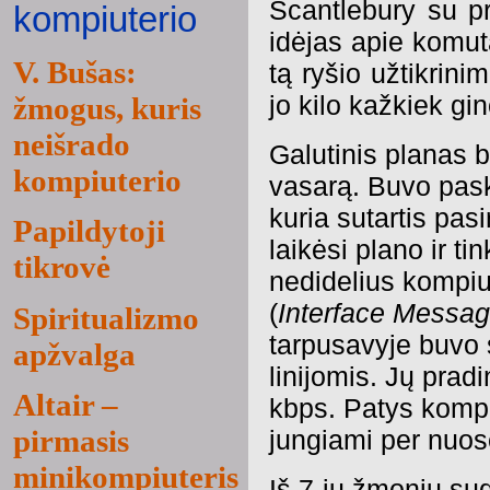
Scantlebury su p
kompiuterio
idėjas apie komut
V. Bušas:
tą ryšio užtikrini
jo kilo kažkiek gi
žmogus, kuris
neišrado
Galutinis planas 
kompiuterio
vasarą. Buvo pask
kuria sutartis pa
Papildytoji
laikėsi plano ir 
tikrovė
nedidelius kompi
(
Interface Messa
Spiritualizmo
tarpusavyje buvo 
apžvalga
linijomis. Jų pra
Altair –
kbps. Patys kompi
pirmasis
jungiami per nuos
minikompiuteris
Iš 7-ių žmonių s