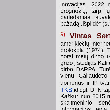
inovacijas. 2022 
prognozių, tarp j
padėdamas „suvalgy
pažadą „išpildė“ (s
9)
Vintas Ser
amerikiečių interne
protokolą (1974), 
porai metų dirbo 
grįžo į studijas Kal
dirbo DARPA. Tur
vienu Gallaudet’
domenus ir IP tva
TKS
įdiegti DTN tap
Kažkur nuo 2015 m.
skaitmeninio sen
informacijos api