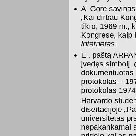
Al Gore savinas
„Kai dirbau Kong
tikro, 1969 m.,
Kongrese, kaip 
internetas
.
El. paštą ARPA
įvedęs simbolį 
dokumentuotas 
protokolas – 19
protokolas 1974
Harvardo studen
disertacijoje „Pak
universitetas pr
nepakankamai ana
pridėjo kelias p