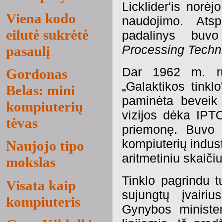
Licklider'is norėj
Viena kodo
naudojimo. Atsp
eilutė sukrėtė
padalinys buv
Processing Techn
pasaulį
Dar 1962 m. r
Gordonas
„Galaktikos tinklo
Belas: mini
paminėta beveik 
kompiuterių
vizijos dėka IPT
tėvas
priemonę. Buvo 
kompiuterių industr
Naujojo tipo
aritmetiniu skaičiu
mokslas
Tinklo pagrindu tu
Visata kaip
sujungtų įvairi
kompiuteris
Gynybos ministeri