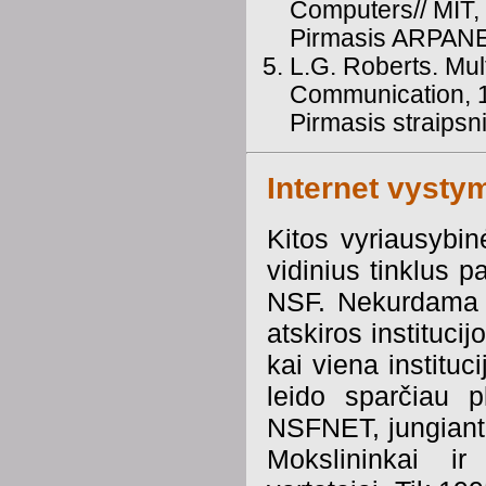
Computers// MIT,
Pirmasis ARPANE
L.G. Roberts. Mu
Communication, 
Pirmasis straips
Internet vysty
Kitos vyriausybin
vidinius tinklus 
NSF. Nekurdama s
atskiros instituci
kai viena instituc
leido sparčiau p
NSFNET, jungianti
Mokslininkai ir