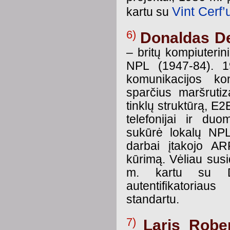
Vint Cerf’
kartu su
6)
Donaldas D
– britų kompiuterin
NPL (1947-84). 1
komunikacijos ko
sparčius maršrutiza
tinklų struktūrą, E2
telefonijai ir d
sukūrė lokalų NPL 
darbai įtakojo A
kūrimą. Vėliau susi
m. kartu su D
autentifikatoria
standartu.
7)
Laris Robe