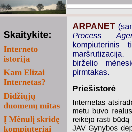
ARPANET
(sa
Skaitykite:
Process Age
kompiuterinis 
Interneto
maršrutizacija
istorija
birželio mėnesi
Kam Elizai
pirmtakas.
Internetas?
Priešistorė
Didžiųjų
Internetas atsirad
duomenų mitas
metu buvo realus 
Į Mėnulį skridę
reikėjo rasti būdą 
JAV Gynybos dep
kompiuteriai