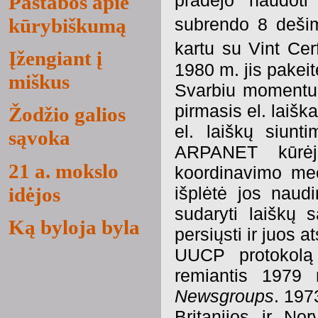
pradėjo naudoti 
Pastabos apie
kūrybiškumą
subrendo 8 deši
kartu su Vint Cer
Įžengiant į
1980 m. jis pakei
miškus
Svarbiu momentu 
pirmasis el. laiš
Žodžio galios
el. laiškų siunt
sąvoka
ARPANET kūrėjų
21 a. mokslo
koordinavimo me
idėjos
išplėtė jos naud
sudaryti laiškų s
Ką byloja byla
persiųsti ir juos at
UUCP protokolą
remiantis 1979 
Newsgroups
. 197
Britanijos ir No