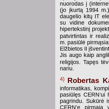
nuorodas į (intern
(jo įkurtą 1994 m.)
daugelio kitų IT 
su vidine dokumen
hipertekstinį proje
patvirtintas ir real
m. pasiūlė pirmąsia
Elžbietos II įšventint
Jis augo kaip angli
religijos. Tapęs tė
nariu.
4)
Robertas K
informatikas, komp
pasiūlęs CERN‘ui 
pagrindu. Sukūrė 
CERN‘e pirmąją y