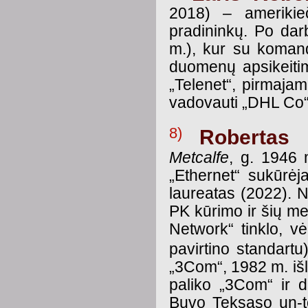
2018) – amerikieč
pradininkų. Po da
m.), kur su koman
duomenų apsikeiti
„Telenet“, pirmaj
vadovauti „DHL Co“,
8)
Robertas 
Metcalfe
, g. 1946 m
„Ethernet“ sukūrėja
laureatas (2022). 
PK kūrimo ir šių me
Network“ tinklo, v
pavirtino standart
„3Com“, 1982 m. išl
paliko „3Com“ ir d
Buvo Teksaso un-to