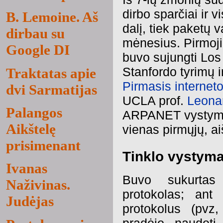
dirbo sparčiai ir 
B. Lemoine. Aš
dalį, tiek paketų 
dirbau su
mėnesius. Pirmoji 
Google DI
buvo sujungti Los 
Stanfordo tyrimų in
Traktatas apie
Pirmasis internet
dvi Sarmatijas
UCLA prof.
Leonar
Palangos
ARPANET vystymo. J
Aikštelę
vienas pirmųjų, ai
prisimenant
Tinklo vystyma
Ivanas
Buvo sukurta
Naživinas.
protokolas; ant
Judėjas
protokolus (pvz