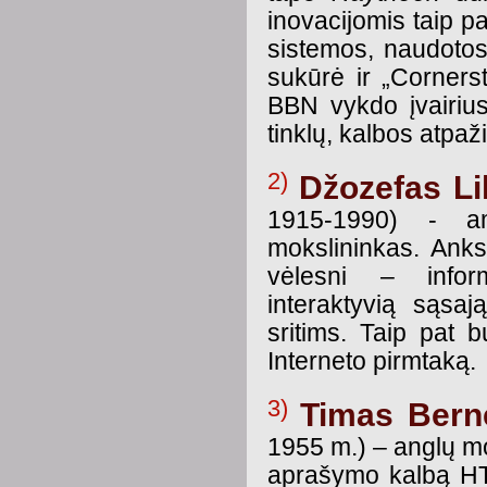
inovacijomis taip p
sistemos, naudotos 
sukūrė ir „Cornerst
BBN vykdo įvairius
tinklų, kalbos atpaži
2)
Džozefas Li
1915-1990) - ame
mokslininkas. Ankst
vėlesni – infor
interaktyvią sąsaj
sritims. Taip pat 
Interneto pirmtaką.
3)
Timas Bern
1955 m.) – anglų mo
aprašymo kalbą HT