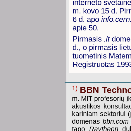
interneto svetain
m. kovo 15 d. Pi
6 d. apo
info.cern
apie 50.
Pirmasis
.lt
domena
d., o pirmasis li
tuometinis Matemat
Registruotas 1993
1)
BBN Techno
m. MIT profesorių į
akustikos konsultac
kariniam sektoriui 
domenas
bbn.com
tapo
Raytheon
duk