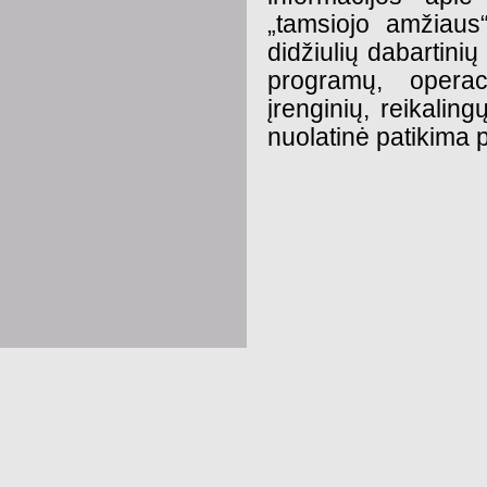
„tamsiojo amžiaus“
didžiulių dabartini
programų, operaci
įrenginių, reikalin
nuolatinė patikima p