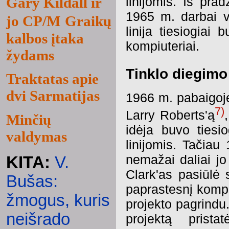
linijomis. Iš pra
Gary Kildall ir
1965 m. darbai vė
jo CP/M
Graikų
linija tiesiogiai 
kalbos įtaka
kompiuteriai.
žydams
Tinklo diegimo 
Traktatas apie
dvi Sarmatijas
1966 m. pabaigoje
7)
Larry Roberts'ą
Minčių
idėja buvo tiesi
valdymas
linijomis. Tačiau
nemažai daliai jo
KITA:
V.
Clark'as pasiūlė 
Bušas:
paprastesnį kompi
žmogus, kuris
projekto pagrindu
neišrado
projektą prist