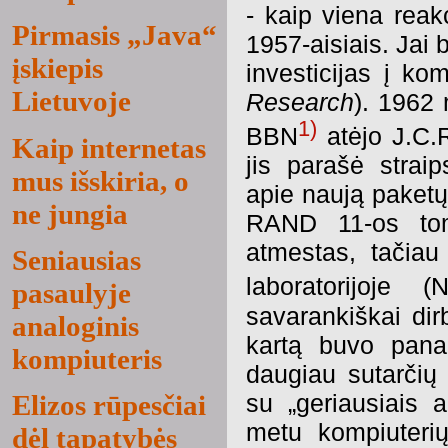
- kaip viena rea
Pirmasis „Java“
1957-aisiais. Jai 
įskiepis
investicijas į k
Lietuvoje
Research
). 1962 
1)
BBN
atėjo J.C.R.
Kaip internetas
jis parašė straip
mus išskiria, o
apie naują paketų
ne jungia
RAND 11-os to
atmestas, tačiau
Seniausias
laboratorijoje 
pasaulyje
savarankiškai dir
analoginis
kartą buvo pana
kompiuteris
daugiau sutarčių 
su „geriausiais 
Elizos rūpesčiai
metu kompiuterių
dėl tapatybės