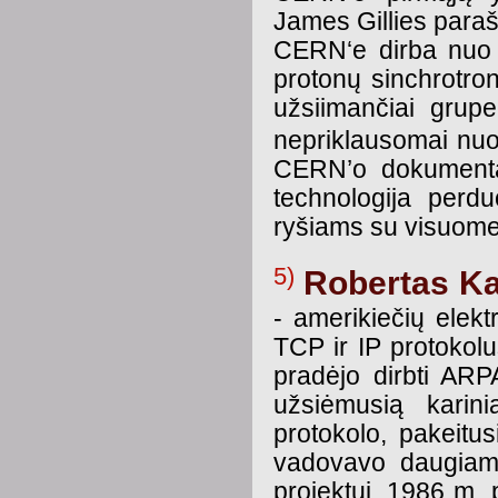
James Gillies para
CERN‘e dirba nuo 1
protonų sinchrotro
užsiimančiai grup
nepriklausomai nu
CERN’o dokumentac
technologija perd
ryšiams su visuome
5)
Robertas K
- amerikiečių elekt
TCP ir IP protokolu
pradėjo dirbti AR
užsiėmusią karini
protokolo, pakeit
vadovavo daugiami
projektui, 1986 m.