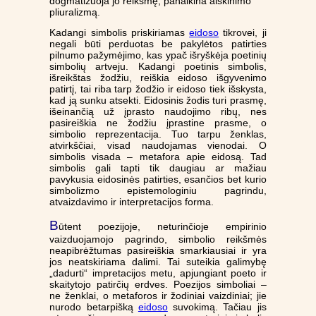
dogmatizuoja jo reikšmę, panaikina aiškinimo
pliuralizmą.
Kadangi simbolis priskiriamas
eidoso
tikrovei, ji
negali būti perduotas be pakylėtos patirties
pilnumo pažymėjimo, kas ypač išryškėja poetinių
simbolių artveju. Kadangi poetinis simbolis,
išreikštas žodžiu, reiškia eidoso išgyvenimo
patirtį, tai riba tarp žodžio ir eidoso tiek išskysta,
kad ją sunku atsekti. Eidosinis žodis turi prasmę,
išeinančią už įprasto naudojimo ribų, nes
pasireiškia ne žodžiu įprastine prasme, o
simbolio reprezentacija. Tuo tarpu ženklas,
atvirkščiai, visad naudojamas vienodai. O
simbolis visada – metafora apie eidosą. Tad
simbolis gali tapti tik daugiau ar mažiau
pavykusia eidosinės patirties, esančios bet kurio
simbolizmo epistemologiniu pagrindu,
atvaizdavimo ir interpretacijos forma.
B
ūtent poezijoje, neturinčioje empirinio
vaizduojamojo pagrindo, simbolio reikšmės
neapibrėžtumas pasireiškia smarkiausiai ir yra
jos neatskiriama dalimi. Tai suteikia galimybę
„dadurti“ impretacijos metu, apjungiant poeto ir
skaitytojo patirčių erdves. Poezijos simboliai –
ne ženklai, o metaforos ir žodiniai vaizdiniai; jie
nurodo betarpišką
eidoso
suvokimą. Tačiau jis