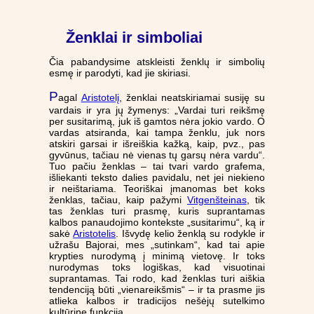
Ženklai ir simboliai
Čia pabandysime atskleisti ženklų ir simbolių
esmę ir parodyti, kad jie skiriasi.
P
agal
Aristotelį
, ženklai neatskiriamai susiję su
vardais ir yra jų žymenys: „Vardai turi reikšmę
per susitarimą, juk iš gamtos nėra jokio vardo. O
vardas atsiranda, kai tampa ženklu, juk nors
atskiri garsai ir išreiškia kažką, kaip, pvz., pas
gyvūnus, tačiau nė vienas tų garsų nėra vardu“.
Tuo pačiu ženklas – tai tvari vardo grafema,
išliekanti teksto dalies pavidalu, net jei niekieno
ir neištariama. Teoriškai įmanomas bet koks
ženklas, tačiau, kaip pažymi
Vitgenšteinas
, tik
tas ženklas turi prasmę, kuris suprantamas
kalbos panaudojimo kontekste „susitarimu“, ką ir
sakė
Aristotelis
. Išvydę kelio ženklą su rodykle ir
užrašu Bajorai, mes „sutinkam“, kad tai apie
krypties nurodymą į minimą vietovę. Ir toks
nurodymas toks logiškas, kad visuotinai
suprantamas. Tai rodo, kad ženklas turi aiškia
tendenciją būti „vienareikšmis“ – ir ta prasme jis
atlieka kalbos ir tradicijos nešėjų sutelkimo
kultūrinę funkciją.