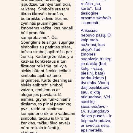
reiškia „su,
įspūdžiai, turintys tam tikrą
kartu“. Tad
reikšmę. Simbolis yra tam
tiesiogine
tikras tikrovės bruožas,
prasme
simbolis
betarpišku vidiniu tikrumu
- sumesti.
žymintis jausmingiems
žmonėms kažką, kas negali
Anksčiau
būti pranešta
nebuvo pasų. O
samprotavimu“. Čia
kaip tada
Špengleris teisingai sujungia
sužinosi, kas
simbolius su patirties sfera,
atėjo? Tad
tačiau simbolį apibrėžia per
žmonės
ženklą. Kadangi ženklas yra
sugalvojo triuką:
kažkas konkretaus ir turi
jie daiktą (bet
fiksuotą reikšmą, tai kyla
kokį, - vazą,
siekis būtent ženkle ieškoti
piešinį, batą)
simbolio apibrėžtumo
perlauždavo į
prigimties. Kartu dėsningas
dvi dalis. Vieną
siekis apibrėžti simbolį
dalį pasilikdavo
vaizdo, emblemos ar
sau, o kitą
alegorijos pavidalu. Iš
atiduodavo. Vėl
esmės, grynai funkciniams
susitikę -
tikslams, to pilnai pakanka;
susimesdavo
-
pvz., raidė ar skaitmuo
t.y. sujungdavo
kompiuterio ekrane vadinami
daikto puses – ir
simboliu, tačiau iš tikro tai
taip sužinodavo,
ženklas, tačiau šiuo atveju
ar svečias nėra
nėra reikalo ieškoti jų
apsimetėlis.
skirtumų.