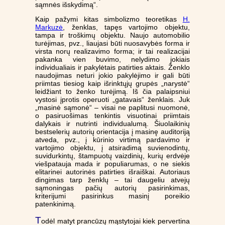
sąmnės išskydimą“.
Kaip pažymi kitas simbolizmo teoretikas
H.
Markuzė
, ženklas, tapęs vartojimo objektu,
tampa ir troškimų objektu. Naujo automobilio
turėjimas, pvz., liaujasi būti nuosavybės forma ir
virsta norų realizavimo forma; ir tai realizacijai
pakanka vien buvimo, nelydimo jokiais
individualiais ir pakylėtais patirties aktais. Ženklo
naudojimas neturi jokio pakylėjimo ir gali būti
priimtas tiesiog kaip išrinktųjų grupės „narystė“
leidžiant to ženko turėjimą. Iš čia palaipsniui
vystosi įprotis operuoti „gatavais“ ženklais. Juk
„masinė sąmonė“ – visai ne paplitusi nuomonė,
o pasiruošimas tenkintis visuotinai priimtais
dalykais ir nutrinti individualumą. Šiuolaikinių
bestselerių autorių orientacija į masinę auditoriją
atveda, pvz., į kūrinio virtimą pardavimo ir
vartojimo objektu, į atsiradimą suvienodintų,
suvidurkintų, štampuotų vaizdinių, kurių erdvėje
viešpatauja mada ir populiarumas, o ne siekis
elitarinei autorinės patirties išraiškai. Autoriaus
dingimas tarp ženklų – tai daugeliu atvejų
sąmoningas pačių autorių pasirinkimas,
kriterijumi pasirinkus masinį poreikio
patenkinimą.
T
odėl matyt prancūzų mąstytojai kiek pervertina