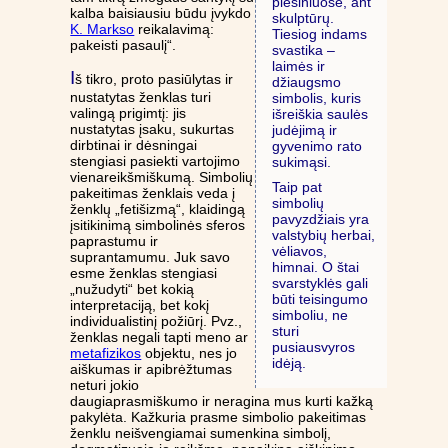
piešiniuose, ant
kalba baisiausiu būdu įvykdo
skulptūrų.
K. Markso
reikalavimą:
Tiesiog indams
pakeisti pasaulį“.
svastika –
laimės ir
I
š tikro, proto pasiūlytas ir
džiaugsmo
nustatytas ženklas turi
simbolis, kuris
valingą prigimtį: jis
išreiškia saulės
nustatytas įsaku, sukurtas
judėjimą ir
dirbtinai ir dėsningai
gyvenimo rato
stengiasi pasiekti vartojimo
sukimąsi.
vienareikšmiškumą. Simbolių
Taip pat
pakeitimas ženklais veda į
simbolių
ženklų „fetišizmą“, klaidingą
pavyzdžiais yra
įsitikinimą simbolinės sferos
valstybių herbai,
paprastumu ir
vėliavos,
suprantamumu. Juk savo
himnai. O štai
esme ženklas stengiasi
svarstyklės gali
„nužudyti“ bet kokią
būti teisingumo
interpretaciją, bet kokį
simboliu, ne
individualistinį požiūrį. Pvz.,
sturi
ženklas negali tapti meno ar
pusiausvyros
metafizikos
objektu, nes jo
idėją.
aiškumas ir apibrėžtumas
neturi jokio
daugiaprasmiškumo ir neragina mus kurti kažką
pakylėta. Kažkuria prasme simbolio pakeitimas
ženklu neišvengiamai sumenkina simbolį,