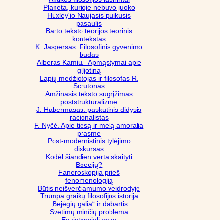
Planeta, kurioje nebuvo juoko
Huxley'io Naujasis puikusis
pasaulis
Barto teksto teorijos teorinis
kontekstas
K. Jaspersas. Filosofinis gyvenimo
būdas
Alberas Kamiu. Apmąstymai apie
giljotiną
Lapių medžiotojas ir filosofas R.
Scrutonas
Amžinasis teksto sugrįžimas
poststruktūralizme
J. Habermasas: paskutinis didysis
racionalistas
F. Nyčė. Apie tiesą ir melą amoralia
prasme
Post-modernistinis tylėjimo
diskursas
Kodėl šiandien verta skaityti
Boecijų?
Faneroskopija prieš
fenomenologiją
Būtis neišverčiamumo veidrodyje
Trumpa graikų filosofijos istorija
„Bejėgių galia“ ir dabartis
Svetimų minčių problema
Egzistencializmas