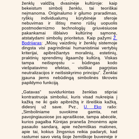
ženklų valdžią dvasinėje kultūroje: kaip
bekeistum simbolį ženklu, tai teoriškai
neįmanoma. Originalumo ir gilumo praradimas,
ryškių individualumų kūrybinėje sferoje
nebuvimas ir ištisų meno rūšių uopuolis
postmodernizmo technologijų griuvėsiuose
pakankamai išblaivo kultūrinę sąmonę,
atstatydami simbolių prioritetus. Kaip pažymi
Ž.
Bodrijaras
: „Mūsų vaizdinių ir ženklų sistemoje
dingsta visi pagrindiniai humanistiniai vertybių
kriterijai, apibrėžiantys moralinių, estetinių,
praktinių sprendimų ilgaamžę kultūrą. Viskas
tampa neišspręstu – būdingas kodo
viešpatavimo efektas, visiškai pagrįstas
neutralizacijos ir neišsiskyrimo principu“. Ženklai
įgauna jiems nebūdingą simbolinės tikrovės
papildymo funkciją.
„Gatavas“ suvidurkintas ženklas stipriai
kontrastruoja simboliui, kuris visad nukreipia į
kažką ne iki galo apibrėžtą ir išreiškia kažką,
didesnį už save. Pvz.,
U. Eko
rašo:
„Simboliniame suvokime gamta, net
pavojingiausiose jos apraiškose, tampa abėcėle,
kurios pagalba Kūrėjas praneša žmonėms apie
pasaulio sandarą, apie nežemiškas malones,
apie tai, kokius žingsnius reikia padaryti, kad
rastumei savo vietą šioje žemiškoje buveinėje ir