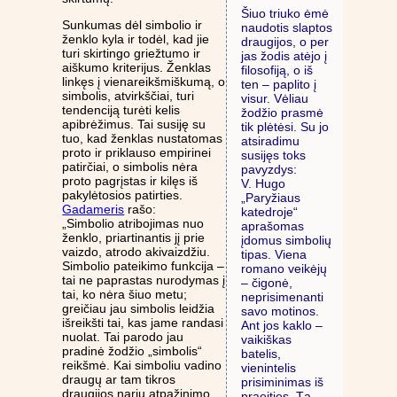
Šiuo triuko ėmė
Sunkumas dėl simbolio ir
naudotis slaptos
ženklo kyla ir todėl, kad jie
draugijos, o per
turi skirtingo griežtumo ir
jas žodis atėjo į
aiškumo kriterijus. Ženklas
filosofiją, o iš
linkęs į vienareikšmiškumą, o
ten – paplito į
simbolis, atvirkščiai, turi
visur. Vėliau
tendenciją turėti kelis
žodžio prasmė
apibrėžimus. Tai susiję su
tik plėtėsi. Su jo
tuo, kad ženklas nustatomas
atsiradimu
proto ir priklauso empirinei
susijęs toks
patirčiai, o simbolis nėra
pavyzdys:
proto pagrįstas ir kilęs iš
V. Hugo
pakylėtosios patirties.
„Paryžiaus
Gadameris
rašo:
katedroje“
„Simbolio atribojimas nuo
aprašomas
ženklo, priartinantis jį prie
įdomus simbolių
vaizdo, atrodo akivaizdžiu.
tipas. Viena
Simbolio pateikimo funkcija –
romano veikėjų
tai ne paprastas nurodymas į
– čigonė,
tai, ko nėra šiuo metu;
neprisimenanti
greičiau jau simbolis leidžia
savo motinos.
išreikšti tai, kas jame randasi
Ant jos kaklo –
nuolat. Tai parodo jau
vaikiškas
pradinė žodžio „simbolis“
batelis,
reikšmė. Kai simboliu vadino
vienintelis
draugų ar tam tikros
prisiminimas iš
draugijos narių atpažinimo
praeities. Tą