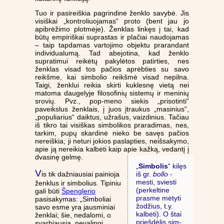
Tuo ir pasireiškia pagrindinė ženklo savybė. Jis
visiškai „kontroliuojamas“ proto (bent jau jo
apibrėžimo plotmėje). Ženklas linkęs į tai, kad
būtų empiriškai suprastas ir plačiai naudojamas
– taip tapdamas vartojimo objektu prarandant
individualumą. Tad abejotina, kad ženklo
supratimui reikėtų pakylėtos patirties, nes
ženklas visad tos pačios aprėbties su savo
reikšme, kai simbolio reikšmė visad nepilna.
Taigi, ženklui reikia skirti kuklesnę vietą nei
matoma daugelyje filosofinių sistemų ir meninių
srovių. Pvz., pop-meno siekis „prisotinti“
paveikslus ženklais, į juos įtraukus „masinius“,
„populiarius“ daiktus, užrašus, vaizdinius. Tačiau
iš tikro tai visiškas simbolikos praradimas, nes,
tarkim, pupų skardinė nieko be savęs pačios
nereiškia; ji neturi jokios paslapties, neišsakymo,
apie ją nereikia kalbėti kaip apie kažką, vedantį į
dvasinę gelmę.
„
Simbolis
“ kilęs
V
is tik dažniausiai painioja
iš gr.
bollo
-
mesti, sviesti
ženklus ir simbolius. Tipiniu
(perkeltine
gali būti
Špenglerio
prasme mėtyti
pasisakymas: „Simboliai
žodžius, t.y.
savo esme yra jausminiai
kalbėti). O štai
ženklai; šie, nedalomi, o
priešdėlis
sim-
svarbiausia, nevalingi