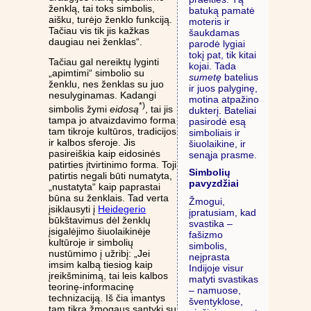
ženklą, tai toks simbolis,
batuką pamatė
aišku, turėjo ženklo funkciją.
moteris ir
Tačiau vis tik jis kažkas
šaukdamas
daugiau nei ženklas“.
parodė lygiai
tokį pat, tik kitai
Tačiau gal nereiktų lyginti
kojai. Tada
„apimtimi“ simbolio su
sumetę
batelius
ženklu, nes ženklas su juo
ir juos palyginę,
nesulyginamas. Kadangi
motina atpažino
*)
simbolis žymi
eidosą
, tai jis
dukterį. Bateliai
tampa jo atvaizdavimo forma
pasirodė esą
tam tikroje kultūros, tradicijos
simboliais ir
ir kalbos sferoje. Jis
šiuolaikine, ir
pasireiškia kaip eidosinės
senąja prasme.
patirties įtvirtinimo forma. Toji
Simbolių
patirtis negali būti numatyta,
pavyzdžiai
„nustatyta“ kaip paprastai
būna su ženklais. Tad verta
Žmogui,
įsiklausyti į
Heidegerio
įpratusiam, kad
būkštavimus dėl ženklų
svastika –
įsigalėjimo šiuolaikinėje
fašizmo
kultūroje ir simbolių
simbolis,
nustūmimo į užribį: „Jei
neįprasta
imsim kalbą tiesiog kaip
Indijoje visur
įreikšminimą, tai leis kalbos
matyti svastikas
teorinę-informacinę
– namuose,
technizaciją. Iš čia imantys
šventyklose,
tam tikrą žmogaus santykį su