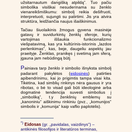
užsitarnautum dangišką atpildą“. Tuo pačiu
simbolika visiškai nesuderinama su ženklo
vienareikšmiškumu: simbolį reikia dešifruoti,
interpretuoti, sujungti su patirtimi. Jis yra atvira
struktūra, leidžiančia naujus išaiškinimus.
Tačiau šiuolaikinis žmogus gyvena masinėje
gatavų ir suvidurkintų ženklų sferoje, kurių
vartojimas iššaukia funkcionalizmo
viešpatavimą, kas yra kultūrinis-istorinis „lazdos
perlenkimas“, kas, beje, daugeliu aspektų jau
praeityje. Ženklas, pranikęs į svetimą jam sferą,
įgauna jam nebūdingą būtį.
P
ainiava tarp ženklo ir simbolio išnyksta simbolį
padarant pakylėtos (
eidosinės
) patirties
apibendrinimu, kai jo prigimtis tampa visai kita.
Tikėtina, kad simblių rinkinys nėra gausus ir yra
ribotas, o bė to visad gali būti ideologinė arba
dogmatinė tendencija suvesti simbolius į
„simboliką“, t.y ženklinių emblemų su
„kanoniniu“ aiškinimu rinkiniu (pvz., „komunijos“
simbolis ir „komunija“ kaip vaflio paplotėlis).
*)
Eidosas
(gr. „pavidalas, vaizdinys“) –
antikinės filosofijos ir literatūros terminas,