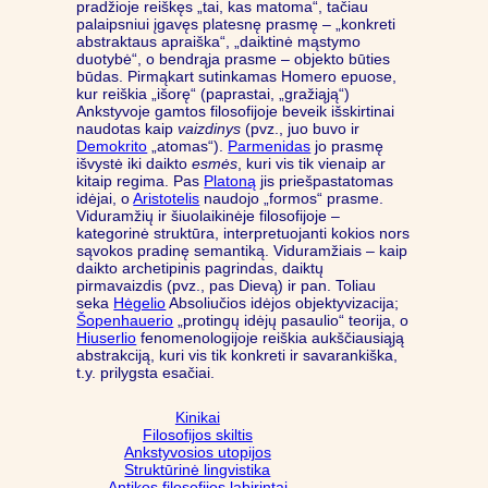
pradžioje reiškęs „tai, kas matoma“, tačiau
palaipsniui įgavęs platesnę prasmę – „konkreti
abstraktaus apraiška“, „daiktinė mąstymo
duotybė“, o bendrąja prasme – objekto būties
būdas. Pirmąkart sutinkamas Homero epuose,
kur reiškia „išorę“ (paprastai, „gražiąją“)
Ankstyvoje gamtos filosofijoje beveik išskirtinai
naudotas kaip
vaizdinys
(pvz., juo buvo ir
Demokrito
„atomas“).
Parmenidas
jo prasmę
išvystė iki daikto
esmės
, kuri vis tik vienaip ar
kitaip regima. Pas
Platoną
jis priešpastatomas
idėjai, o
Aristotelis
naudojo „formos“ prasme.
Viduramžių ir šiuolaikinėje filosofijoje –
kategorinė struktūra, interpretuojanti kokios nors
sąvokos pradinę semantiką. Viduramžiais – kaip
daikto archetipinis pagrindas, daiktų
pirmavaizdis (pvz., pas Dievą) ir pan. Toliau
seka
Hėgelio
Absoliučios idėjos objektyvizacija;
Šopenhauerio
„protingų idėjų pasaulio“ teorija, o
Hiuserlio
fenomenologijoje reiškia aukščiausiąją
abstrakciją, kuri vis tik konkreti ir savarankiška,
t.y. prilygsta esačiai.
Kinikai
Filosofijos skiltis
Ankstyvosios utopijos
Struktūrinė lingvistika
Antikos filosofijos labirintai