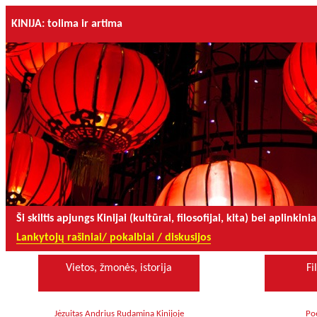
KINIJA: tolima ir artima
Ši skiltis apjungs Kinijai (kultūrai, filosofijai, kita) bei aplinki
Lankytojų rašiniai/ pokalbiai / diskusijos
Vietos, žmonės, istorija
Fi
Jėzuitas Andrius Rudamina Kinijoje
Poe