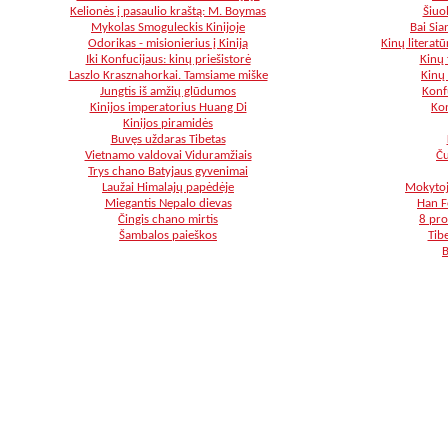
Kelionės į pasaulio kraštą: M. Boymas
Šiuol
Mykolas Smoguleckis Kinijoje
Bai Sia
Odorikas - misionierius į Kiniją
Kinų literatū
Iki Konfucijaus: kinų priešistorė
Kinų 
Laszlo Krasznahorkai. Tamsiame miške
Kinų 
Jungtis iš amžių glūdumos
Konf
Kinijos imperatorius Huang Di
Kon
Kinijos piramidės
Buvęs uždaras Tibetas
Vietnamo valdovai Viduramžiais
Ču
Trys chano Batyjaus gyvenimai
Laužai Himalajų papėdėje
Mokytoj
Miegantis Nepalo dievas
Han F
Čingis chano mirtis
8 pro
Šambalos paieškos
Tib
B