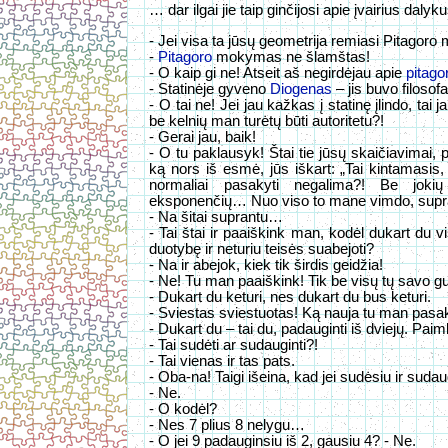
… dar ilgai jie taip ginčijosi apie įvairius dalyk
- Jei visa ta jūsų geometrija remiasi Pitagoro
-
Pitagoro
mokymas ne šlamštas!
- O kaip gi ne! Atseit aš negirdėjau apie
pitago
- Statinėje gyveno
Diogenas
– jis buvo filoso
- O tai ne! Jei jau kažkas į statinę įlindo, ta
be kelnių man turėtų būti autoritetu?!
- Gerai jau, baik!
- O tu paklausyk! Štai tie jūsų skaičiavimai,
ką nors iš esmė, jūs iškart: „Tai kintamasis
normaliai pasakyti negalima?! Be jokių 
eksponenčių… Nuo viso to mane vimdo, supra
- Na šitai suprantu…
- Tai štai ir paaiškink man, kodėl dukart du vi
duotybę ir neturiu teisės suabejoti?
- Na ir abejok, kiek tik širdis geidžia!
- Ne! Tu man paaiškink! Tik be visų tų savo 
- Dukart du keturi, nes dukart du bus keturi.
- Sviestas sviestuotas! Ką nauja tu man pasa
- Dukart du – tai du, padauginti iš dviejų. Pai
- Tai sudėti ar sudauginti?!
- Tai vienas ir tas pats.
- Oba-na! Taigi išeina, kad jei sudėsiu ir sudaugi
- Ne.
- O kodėl?
- Nes 7 plius 8 nelygu…
- O jei 9 padauginsiu iš 2, gausiu 4? - Ne.