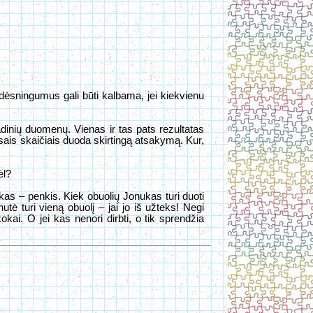
dėsningumus gali būti kalbama, jei kiekvienu
radinių duomenų. Vienas ir tas pats rezultatas
visais skaičiais duoda skirtingą atsakymą. Kur,
ėl?
ukas – penkis. Kiek obuolių Jonukas turi duoti
utė turi vieną obuolį – jai jo iš užteks! Negi
ai. O jei kas nenori dirbti, o tik sprendžia