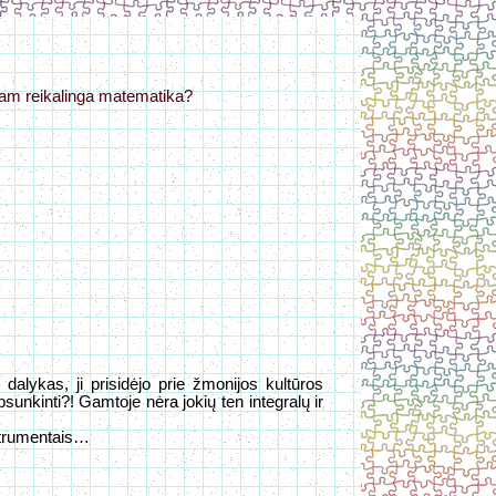
 kam reikalinga matematika?
!
 dalykas, ji prisidėjo prie žmonijos kultūros
psunkinti?! Gamtoje nėra jokių ten integralų ir
nstrumentais…