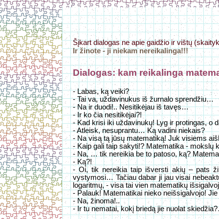
Šįkart dialogas ne apie gaidžio ir vištų (skaity
Ir žinote - ji niekam nereikalinga!!!
Dialogas: kam reikalinga matema
- Labas, ką veiki?
- Tai va, uždavinukus iš žurnalo sprendžiu…
- Na ir duodi!.. Nesitikėjau iš tavęs…
- Ir ko čia nesitikėjai?!
- Kad krisi iki uždavinukų! Lyg ir protingas, o
- Atleisk, nesuprantu… Ką vadini niekais?
- Na visą tą jūsų matematiką! Juk visiems ai
- Kaip gali taip sakyti!? Matematika - mokslų
- Na, … tik nereikia be to patoso, ką? Matemat
- Ką?!
- Oi, tik nereikia taip išversti akių – pats 
vystymosi… Tačiau dabar ji jau visai nebeaktual
logaritmų, - visa tai vien matematikų išsigalvoj
- Palauk! Matematikai nieko neišsigalvojo! Ji
- Na, žinoma!..
- Ir tu nematai, kokį briedą jie nuolat skiedžia