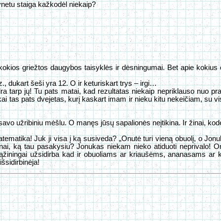
netu staiga kažkodėl niekaip?
okios griežtos daugybos taisyklės ir dėsningumai. Bet apie kokius 
z., dukart šeši yra 12. O ir keturiskart trys – irgi…
dra tarp jų! Tu pats matai, kad rezultatas niekaip nepriklauso nuo p
a, kai tas pats dvejetas, kurį kaskart imam ir nieku kitu nekeičiam, su 
 savo užribiniu mėšlu. O manęs jūsų sapalionės neįtikina. Ir žinai, kod
atematika! Juk ji visa į ką susiveda? „Onutė turi vieną obuolį, o Jon
žinai, ką tau pasakysiu? Jonukas niekam nieko atiduoti neprivalo! On
žiningai užsidirba kad ir obuoliams ar kriaušėms, ananasams ar kok
šsidirbinėja!