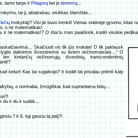
us, tame tarpe ir
Pitagorą
bei jo
teoremą
…
 mokymu, tai ji, atsiprašau, visiškas šlamštas…
riečių
mokyklą!? Visi jie buvo trenkti! Vienas statinėje gyveno, kitas
fas, o ne matematikas!
i jau ir ne matematikas!? O štai tu man paaiškink, kodėl visokie pedik
 paskaičiavimai… Skaičiuoti vis tik jūs mokate! O tik paklausk
, lygtis dalinėmis išvestinėmis su dviem nežinomaisiais…“ O
ten kintančių nežinomųjų, išvestinių, transcendentinių
nti!?
sad keturi! Kas tai sugalvojo? Ir kodėl tai privalau priimti kaip
gudrybių, o normaliai, žmogiškai, kad suprantama būtų…
kei?!
mk du ir du ir sudėk…
nsiu 7 ir 8, irgi gausiu tą patį?!