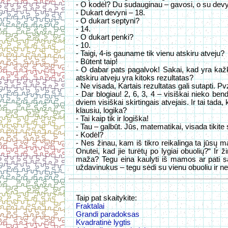
- O kodėl? Du sudauginau – gavosi, o su devy
- Dukart devyni – 18.
- O dukart septyni?
- 14.
- O dukart penki?
- 10.
- Taigi, 4-is gauname tik vienu atskiru atveju?
- Būtent taip!
- O dabar pats pagalvok! Sakai, kad yra kažk
atskiru atveju yra kitoks rezultatas?
- Ne visada, Kartais rezultatas gali sutapti. Pv
- Dar blogiau! 2, 6, 3, 4 – visiškai nieko ben
dviem visiškai skirtingais atvejais. Ir tai tad
klausiu, logika?
- Tai kaip tik ir logiška!
- Tau – galbūt. Jūs, matematikai, visada tikite
- Kodėl?
- Nes žinau, kam iš tikro reikalinga ta jūsų m
Onutei, kad jie turėtų po lygiai obuolių?“ Ir 
maža? Tegu eina kaulyti iš mamos ar pati są
uždavinukus – tegu sėdi su vienu obuoliu ir nei
Taip pat skaitykite:
Fraktalai
Grandi paradoksas
Kvadratinė lygtis