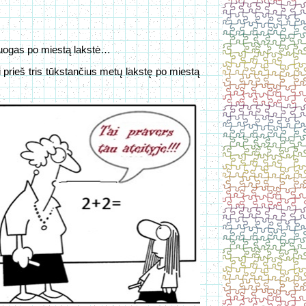
 nuogas po miestą lakstė…
ai prieš tris tūkstančius metų lakstę po miestą