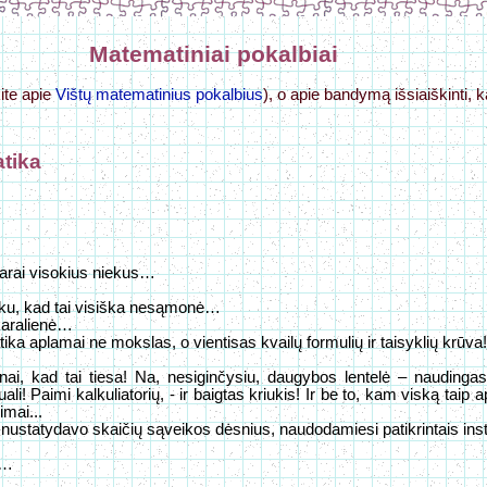
Matematiniai pokalbiai
kite apie
Vištų matematinius pokalbius
), o apie bandymą išsiaiškinti,
tika
 darai visokius niekus…
šku, kad tai visiška nesąmonė…
 karalienė…
ika aplamai ne mokslas, o vientisas kvailų formulių ir taisyklių krūva
žinai, kad tai tiesa! Na, nesiginčysiu, daugybos lentelė – naudingas
i! Paimi kalkuliatorių, - ir baigtas kriukis! Ir be to, kam viską taip a
imai...
e nustatydavo skaičių sąveikos dėsnius, naudodamiesi patikrintais i
?…