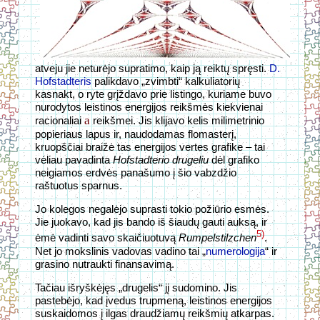
atveju jie neturėjo supratimo, kaip ją reiktų spręsti.
D.
Hofstadteris
palikdavo „zvimbti“ kalkuliatorių
kasnakt, o ryte grįždavo prie listingo, kuriame buvo
nurodytos leistinos energijos reikšmės kiekvienai
a
racionaliai
reikšmei. Jis klijavo kelis milimetrinio
popieriaus lapus ir, naudodamas flomasterį,
kruopščiai braižė tas energijos vertes grafike – tai
vėliau pavadinta
Hofstadterio drugeliu
dėl grafiko
neigiamos erdvės panašumo į šio vabzdžio
raštuotus sparnus.
Jo kolegos negalėjo suprasti tokio požiūrio esmės.
Jie juokavo, kad jis bando iš šiaudų gauti auksą, ir
5)
ėmė vadinti savo skaičiuotuvą
Rumpelstilzchen
.
Net jo mokslinis vadovas vadino tai „
numerologija
“ ir
grasino nutraukti finansavimą.
Tačiau išryškėjęs „drugelis“ jį sudomino. Jis
pastebėjo, kad įvedus trupmeną, leistinos energijos
suskaidomos į ilgas draudžiamų reikšmių atkarpas.