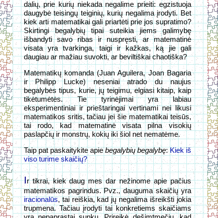
dalių, prie kurių niekada negalime prieiti: egzistuoja
daugybė teisingų teiginių, kurių negalima įrodyti. Bet
kiek arti matematikai gali priartėti prie jos supratimo?
Skirtingi begalybių tipai suteikia jiems galimybę
išbandyti savo ribas ir nuspręsti, ar matematinė
visata yra tvarkinga, taigi ir kažkas, ką jie gali
daugiau ar mažiau suvokti, ar beviltiškai chaotiška?
Matematikų komanda (Juan Aguilera, Joan Bagaria
ir Philipp Lucke) neseniai atrado du naujus
begalybės tipus, kurie, jų teigimu, elgiasi kitaip, kaip
tikėtumėtės. Tie tyrinėjimai yra labiau
eksperimentiniai ir prieštaringai vertinami nei likusi
matematikos sritis, tačiau jei šie matematikai teisūs,
tai rodo, kad matematinė visata pilna visokių
paslapčių ir monstrų, kokių iki šiol net nematėme.
Taip pat paskaitykite apie
begalybių begalybę
:
Kiek iš
viso turime skaičių?
I
r tikrai, kiek daug mes dar nežinome apie pačius
matematikos pagrindus. Pvz., dauguma skaičių yra
iracionalūs
, tai reiškia, kad jų negalima išreikšti jokia
trupmena. Tačiau įrodyti tai konkretiems skaičiams
yra nepaprastai sunku. Prireikė dešimtmečių, kad