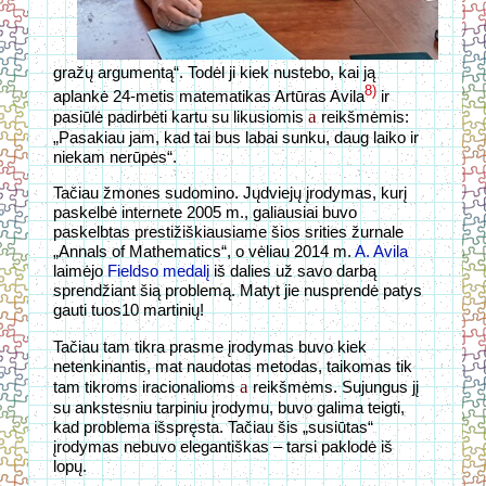
gražų argumentą“. Todėl ji kiek nustebo, kai ją
8)
aplankė 24-metis matematikas Artūras Avila
ir
a
pasiūlė padirbėti kartu su likusiomis
reikšmėmis:
„Pasakiau jam, kad tai bus labai sunku, daug laiko ir
niekam nerūpės“.
Tačiau žmones sudomino.
Jųdviejų įrodymas, kurį
paskelbė internete 2005 m., galiausiai buvo
paskelbtas prestižiškiausiame šios srities žurnale
„Annals of Mathematics“, o vėliau 2014 m.
A. Avila
laimėjo
Fieldso medalį
iš dalies už savo darbą
sprendžiant šią problemą. Matyt jie nusprendė patys
gauti tuos10 martinių!
Tačiau tam tikra prasme įrodymas buvo kiek
netenkinantis, mat naudotas metodas, taikomas tik
a
tam tikroms iracionalioms
reikšmėms. Sujungus jį
su ankstesniu tarpiniu įrodymu, buvo galima teigti,
kad problema išspręsta. Tačiau šis „susiūtas“
įrodymas nebuvo elegantiškas – tarsi paklodė iš
lopų.