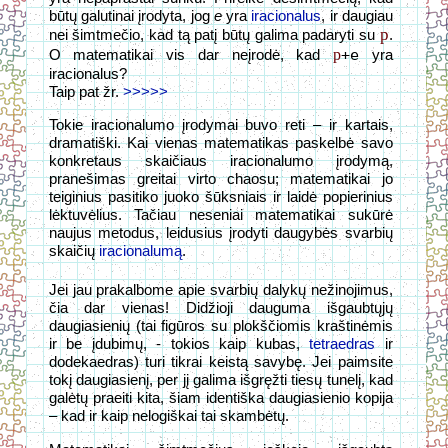
būtų galutinai įrodyta, jog
e
yra
iracionalus
, ir daugiau
p
nei šimtmečio, kad tą patį būtų galima padaryti su
.
p
O matematikai vis dar neįrodė, kad
+e
yra
iracionalus?
Taip pat žr.
>>>>>
Tokie iracionalumo įrodymai buvo reti – ir kartais,
dramatiški. Kai vienas matematikas paskelbė savo
konkretaus skaičiaus iracionalumo įrodymą,
pranešimas greitai virto chaosu; matematikai jo
teiginius pasitiko juoko šūksniais ir laidė popierinius
lėktuvėlius. Tačiau neseniai matematikai sukūrė
naujus metodus, leidusius įrodyti daugybės svarbių
skaičių
iracionalumą
.
Jei jau prakalbome apie svarbių dalykų nežinojimus,
čia dar vienas! Didžioji dauguma išgaubtųjų
daugiasienių (tai figūros su plokščiomis kraštinėmis
ir be įdubimų, - tokios kaip kubas,
tetraedras
ir
dodekaedras) turi tikrai keistą savybę. Jei paimsite
tokį daugiasienį, per jį galima išgręžti tiesų tunelį, kad
galėtų praeiti kita, šiam identiška daugiasienio kopija
– kad ir kaip nelogiškai tai skambėtų.