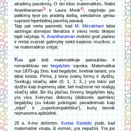
atradimų pasekmių. O dvi kitos matematikės, Nalini
3)
4)
Anantharaman
ir Laura Monk
, nagrinėjo jos
palikimą tęsė jos pradėtą darbą, siekdamos geriau
suprasti hiperbolinių paviršių pasaulį.
Taip pat verta paminėti, kad
M. Mirzakhani
labai
aistringai domėjosi literatūra ir vienu metu tikėjosi
tapti rašytoja.
N. Anantharaman
mokėsi groti pianinu
ir rimtai svarstė galimybę siekti karjeros muzikos, o
ne matematikos srityje.
K
as gali būti matematikoje patraukliau ir
romantiškiau nei
begalybės
sąvoka. Matematikai
nuo 1870-ųjų žino, kad begalybė, švelniai tariant, yra
labai keista. Pirma, ji būna įvairių formų ir dydžių.
Sveikųjų skaičių aibė (0, 1, 2, 3...) yra tokio pat
dydžio kaip trupmenų aibė, bet mažesnė nei realiųjų
skaičių aibė. Be šių plačiau žinomų begalybės tipų,
yra visa žvėrynas didesnių (didesnės apimties)
begalybių (su tokiais juokingais pavadinimais kaip
„stipri“ ir „superkompaktiška“), kurių beveik
neįmanoma apibūdinti.
20 a. 4-me dešimtm.
Kurtas Giodelis
įrodė, kad
matematinė visata, iš esmės, yra nepažini. Yra jos