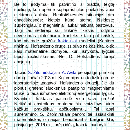
Be to, įrodymai tik patvirtino iš pradžių teigtą
spėlionę, kuri apėmė supaprastintas prielaidas apie
elektrono aplinką. Realistiškesnės situacijos yra
chaotiškesnės: kietojo kūno atomai išsidėstę
sudėtingiau, o magnetiniai laukai nebūna pastovūs.
Taigi tai nederėjo su fizikine tikrove. Įrodymo
neveikimas platesniame kontekste taip pat reiškė,
kad atsiradę gražūs
fraktaliniai
modeliai (Kantoro
rinkiniai, Hofstadterio drugelis) buvo ne kas kita, o tik
kaip matematinė įdomybė, kuri išnyksta, lygčiai
tapus realistiškesne. Net D. Hofstadteris turėjo
abejonių.
Tačiau
S. Žitomirskaja
ir
A. Avila
persijungė prie kitų
darbų. Tačiau 2013 m. Kolumbijos un-to fizikų grupė
laboratorijoje „pagavo“ Hofstadterio drugelį. Jie du
plonus grafeno sluoksnius patalpino magnetiniame
lauke, o tada išmatavo elektronų energetinius lygius.
Kvantinis fraktalas pasirodė visu savo grožiu!
Netikėtai abstraktus matematinis vaizdinys virto
kažkuo praktišku, apčiuopiamu… Tai labai
suneramino. S. Žitomirskaja panoro tai išsiaiškinti
matematiškai, o naujas bendradarbis
Lingrui Ge
,
prisijungęs 2019 m., turėjo idėją, kaip tai padaryti.