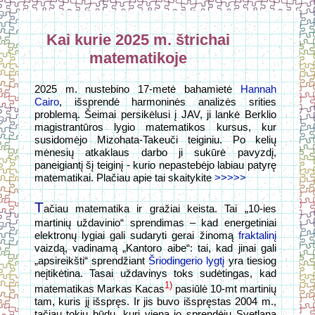
Kai kurie 2025 m. štrichai
matematikoje
2025 m. nustebino 17-metė bahamietė
Hannah
Cairo
, išsprendė harmoninės analizės srities
problemą. Šeimai persikėlusi į JAV, ji lankė Berklio
magistrantūros lygio matematikos kursus, kur
susidomėjo Mizohata-Takeuči teiginiu. Po kelių
mėnesių atkaklaus darbo ji sukūrė pavyzdį,
paneigiantį šį teiginį - kurio nepastebėjo labiau patyrę
matematikai. Plačiau apie tai skaitykite
>>>>>
T
ačiau matematika ir gražiai keista. Tai „10-ies
martinių uždavinio“ sprendimas – kad energetiniai
elektronų lygiai gali sudaryti gerai žinomą
fraktalinį
vaizdą, vadinamą „Kantoro aibe“: tai, kad jinai gali
„apsireikšti“ sprendžiant
Šriodingerio lygtį
yra tiesiog
neįtikėtina. Tasai uždavinys toks sudėtingas, kad
1)
matematikas Markas Kacas
pasiūlė 10-mt martinių
tam, kuris jį išspręs. Ir jis buvo išspręstas 2004 m.,
tačiau tokiu būdu, kurį viena jo sprendėjų Svetlana