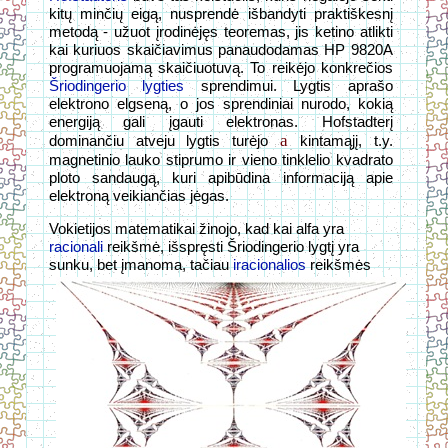
kitų minčių eigą, nusprendė išbandyti praktiškesnį
metodą - užuot įrodinėjęs teoremas, jis ketino atlikti
kai kuriuos skaičiavimus panaudodamas HP 9820A
programuojamą skaičiuotuvą. To reikėjo konkrečios
Šriodingerio lygties
sprendimui. Lygtis aprašo
elektrono elgseną, o jos sprendiniai nurodo, kokią
energiją gali įgauti elektronas. Hofstadterį
a
dominančiu atveju lygtis turėjo
kintamąjį, t.y.
magnetinio lauko stiprumo ir vieno tinklelio kvadrato
ploto sandaugą, kuri apibūdina informaciją apie
elektroną veikiančias jėgas.
Vokietijos matematikai žinojo, kad kai alfa yra
racionali
reikšmė, išspręsti Šriodingerio lygtį yra
sunku, bet įmanoma, tačiau
iracionalios
reikšmės