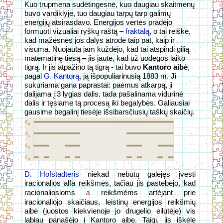
Kuo trupmena sudėtingesnė, kuo daugiau skaitmenų
buvo vardiklyje, tuo daugiau tarpų tarp galimų
energijų atsirasdavo. Energijos vertės pradėjo
formuoti vizualiai ryškų raštą –
fraktalą
, o tai reiškė,
kad mažesnės jos dalys atrodė taip pat, kaip ir
visuma. Nuojauta jam kuždėjo, kad tai atspindi gilią
matematinę tiesą – jis jautė, kad už uodegos laiko
tigrą. Ir jis atpažino tą tigrą - tai buvo
Kantoro aibė
,
pagal
G. Kantorą
, ją išpopuliarinusią 1883 m. Ji
sukuriama gana paprastai: paėmus atkarpą, ji
dalijama į 3 lygias dalis, tada pašalinama vidurinė
dalis ir tęsiame tą procesą iki begalybės. Galiausiai
gausime begalinį tiesėje išsibarsčiusių taškų skaičių.
D. Hofstadteris
niekad nebūtų galėjęs įvesti
iracionalios alfa reikšmės, tačiau jis pastebėjo, kad
a
racionaliosioms
reikšmėms artėjant prie
iracionaliojo skaičiaus, leistinų energijos reikšmių
aibė (juostos kiekvienoje jo drugelio eilutėje) vis
labiau panašėjo į Kantoro aibę. Taigi, jis iškėlė