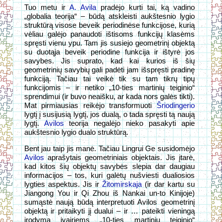
Tuo metu ir
A. Avila
pradėjo kurti tai, ką vadino
„globalia teorija“ – būdą atskleisti aukštesnio lygio
struktūrą visose beveik periodinėse funkcijose, kurią
vėliau galėjo panaudoti ištisoms funkcijų klasėms
spręsti vienu ypu. Tam jis susiejo geometrinį objektą
su duotąja beveik periodine funkcija ir ištyrė jos
savybes. Jis suprato, kad kai kurios iš šių
geometrinių savybių gali padėti jam išspręsti pradinę
funkciją. Tačiau tai veikė tik su tam tikrų tipų
funkcijomis – ir netiko „10-ties martinių teiginio“
sprendimui (ir buvo neaišku, ar kada nors galės tikti).
Mat pirmiausias reikėjo transformuoti
Šriodingerio
lygtį į susijusią lygtį, jos dualą, o tada spręsti tą naują
lygtį.
Avilos
teorija negalėjo nieko pasakyti apie
aukštesnio lygio dualo struktūrą.
Bent jau taip jis manė.
Tačiau Lingrui Ge susidomėjo
Avilos
aprašytais geometriniais objektais. Jis įtarė,
kad kitos šių objektų savybės slepia dar daugiau
informacijos – tos, kuri galėtų nušviesti dualiosios
lygties aspektus. Jis ir
Žitomirskaja
(ir dar kartu su
Jiangong You ir Qi Zhou iš Nankai un-to Kinijoje)
sumąstė naują būdą interpretuoti Avilos geometrinį
objektą ir pritaikyti jį dualui – ir … pateikti vieningą
įrodymą įvairiems „10-ties martinių teiginio“