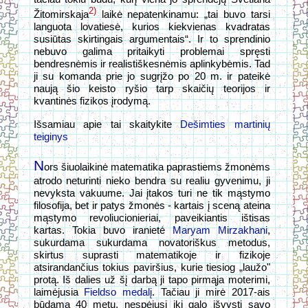
2)
Žitomirskaja
laikė nepatenkinamu: „tai buvo tarsi
languota lovatiesė, kurios kiekvienas kvadratas
susiūtas skirtingais argumentais“. Ir to sprendinio
nebuvo galima pritaikyti problemai spręsti
bendresnėmis ir realistiškesnėmis aplinkybėmis. Tad
ji su komanda prie jo sugrįžo po 20 m. ir pateikė
naują šio keisto ryšio tarp skaičių teorijos ir
kvantinės fizikos įrodymą.
Išsamiau apie tai skaitykite
Dešimties martinių
teiginys
N
ors šiuolaikinė matematika paprastiems žmonėms
atrodo neturinti nieko bendra su realiu gyvenimu, ji
nevyksta vakuume. Jai įtakos turi ne tik mąstymo
filosofija, bet ir patys žmonės - kartais į sceną ateina
mąstymo revoliucionieriai, paveikiantis ištisas
kartas. Tokia buvo iranietė
Maryam Mirzakhani
,
sukurdama sukurdama novatoriškus metodus,
skirtus suprasti matematikoje ir fizikoje
atsirandančius tokius paviršius, kurie tiesiog „laužo"
protą. Iš dalies už šį darbą ji tapo pirmąja moterimi,
laimėjusia
Fieldso medalį
. Tačiau ji mirė 2017-ais
būdama 40 metų, nespėjusi iki galo išvysti savo