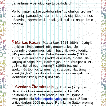
variantams – be jokių lopytų paklodžių!
Po to matematikai „patobulintos“ „globalios teorijos“
variantą panaudojo dar ir kitų dviejų šios srities
uždavinių sprendimui. Ir tai gali būti tik naujo kelio
pradžia...
1)
Markas Kacas
(
Marek Kac
, 1914-1984) – žydų iš
Lenkijos kilmės amerikiečių matematikas. Jo
pagrindine domėjimosi sritimi buvo tikimybių teorija. Į
JAV persikėlė 1938 m. Dirbo Kornelio un-te (1939-
1961), o vėliau perėjo į Rokfelerio un-tą, o galiausiai
karjerą užbaigė Pietų Kalifornijos un-te. Straipsnis „Ar
galima išgirsti būgno formą?“ (1966) paskatino
spektrinės teorijos tyrimus; o į straipsnio klausimą
atsakyta „Ne“, nes du skirtingi rezonatoriais gali turėti
identiškus tikrinių verčių dažnius.
2)
Svetlana Žitomirskaja
(g. 1966 m.) - žydų iš
Ukrainos kilmės amerikiečių matematikė. JAV
Kalifornijos un-te dirbti pradėjo 1991 m. Tyrinėjo
kvaziperiodinių
Šriodingerio lygčių
spektrą (už šios
srities darbus 2005 m. gavo Ruth Lyttle Satter premiją