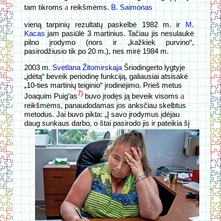
a
tam tikroms
reikšmėms.
B. Saimonas
vieną tarpinių rezultatų paskelbė 1982 m. ir
M.
Kacas
jam pasiūlė 3 martinius. Tačiau jis nesulaukė
pilno įrodymo (nors ir „kažkiek purvino“,
pasirodžiusio tik po 20 m.), nes mirė 1984 m.
2003 m.
Svetlana Žitomirskaja
Šriodingerto lygtyje
„įdėtą“ beveik periodinę funkciją, galiausiai atsisakė
„10-ties martinių teiginio“ įrodinėjimo. Prieš metus
7)
a
Joaquim Puig’as
buvo įrodęs ją beveik visoms
reikšmėms, panaudodamas jos anksčiau skelbtus
metodus. Jai buvo pikta: „Į savo įrodymus įdėjau
daug sunkaus
darbo, o štai pasirodo jis ir pateikia šį