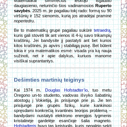
Matematikai šimtmečius ieškojo išgaubto
daugiasienio, neturinčio šios vadinamosios
Ruperto
savybės
. 2025 m. jie pagaliau tokį rado: formą su 90
viršūnių ir 152 sienomis, kurią jos atradėjai praminė
nopertedru
.
Be to matematikų grupė pagaliau sukūrė
tetraedrą
,
kuris gali stovėti tik ant vienos iš 4-ių savo trikampių
kraštinių. Jei bandysite jį pastatyti ant bet kurios
kitos kraštinės, jis apvirs į stabiliąją pusę. Bet būtent
tokia ir yra matematikos esmė: visada yra ką nauja
sužinoti, net ir apie dalykus, kuriuos manome
visiškai suprantantys.
Dešimties martinių teiginys
Kai 1974 m.
Douglas Hofstadter’io
, tuo metu
Oregono un-to studento, vadovas išvyko šabatinių
atostogų į Vokietiją, jis prisijungė prie jo. Jie ten
prisijungė prie grupės fizikų, kurie kankinosi
spręsdami konkrečią kvantinės teorijos problemą –
bandydami nustatyti elektrono energijos lygmenis
kristalinėje gardelėje esančioje šalia magneto.
Hofstadteris
buvo tas keistuolis, kuris negalėjo sekti