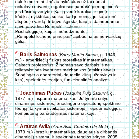
duktė moka tai. Tačiau nykštukas už tai nuolat
reikalavo dovanų, o galiausiai paprašė pirmagimio iš
jos būsimų vedybų. Kai ją vedė karalius ir gimė
kūdikis, nykštukas sutiko, kad jo neims, jei karalienė
atspės jo vardą. Ir buvo išgirsta, kaip jis dainuodamas
save pavadina Rumpelštilcchenu.
Psichologijoje, kaip ir menedžmente,
„Rumpelštilccheno principas“ apibūdina asmenvardžių
galią.
6)
Baris Saimonas
(
Barry Martin Simon
, g. 1946
m.) - amerikiečių fizikas teoretikas ir matematikas.
Caltech profesorius. Žinomas savo darbais iš ne
reliatyvistinės kvantinės mechanikos (atskiru atveju
Šriodingerio operatoriai, daugelio kūnų uždavinys ir
kita), spektrinės teorijos, funkcionalinės analizės.
7)
Joachimas Pučas
(
Joaquim Puig Sadurni
, g.
1977 m.) - ispanų matematikas. Jo tyrimų sritys:
dinaminės sistemos, Šriodingerio operatorių spektrinė
teoriją, taikymai šveikatos sistemoje ir epidemiologijos,
kompiuterių panaudojimas matematikoje.
8)
Artūras Avila
(
Artur Avila Cordeiro de Melo
, g.
1979 m.) -brazilų matematikas, daugiausia dirbantis
dinaminių sistemų ir spektrinės teorijos srityse. 2005