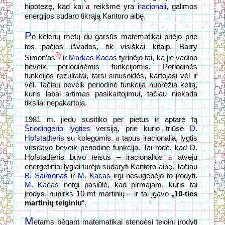
a
hipotezę, kad kai
reikšmė yra
iracionali
, galimos
energijos sudaro tikrąją Kantoro aibę.
P
o kelerių metų du garsūs matematikai priėjo prie
tos pačios išvados, tik visiškai kitaip. Barry
6)
Simon’as
ir
Markas Kacas
tyrinėjo tai, ką jie vadino
beveik periodinėmis funkcijomis. Periodinės
funkcijos rezultatai, tarsi sinusoidės, kartojasi vėl ir
vėl. Tačiau beveik periodinė funkcija nubrėžia kelią,
kuris labai artimas pasikartojimui, tačiau niekada
tiksliai nepakartoja.
1981 m. jiedu susitiko per pietus ir aptarė tą
Šriodingerio lygties
versiją, prie kurio triūsė
D.
a
Hofstadteris
su kolegomis.
tapus iracionalia, lygtis
virsdavo beveik periodine funkcija. Tai rodė, kad D.
a
Hofstadteris buvo teisus – iracionalios
atveju
energetiniai lygiai turėjo sudaryti Kantoro aibę. Tačiau
B. Saimonas
ir
M. Kacas
irgi nesugebėjo to įrodyti.
M. Kacas
netgi pasiūlė, kad pirmajam, kuris tai
įrodys, nupirks 10-mt martinių – ir tai įgavo „
10-ties
martinių teiginiu
“.
M
etams bėgant matematikai stengėsi teiginį įrodyti