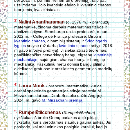
bei 2020 m. Dannie Heineman’o premiją), taip pat
užsiimdama Holo kvantinio efekto ir kvantinio chaoso
teorijomis, kvazikristalais.
3)
Nalini Anantharaman
(g. 1976 m.) - prancūzų
matematikė, žinoma darbais matematinės fizikos ir
analizės srityse; Strasburgo un-to profesorė, o nuo
2022 m. - College de France profesorė. Dirbo ir
kvantinio chaoso
, dinaminių sistemų ir
Šriodingerio
lygties
srityse (už darbą
kvantinio chaoso
srityje 2018
m gavo
Infosys premiją
). Ji siekia atrasti teoremas,
paaiškinančias netvarkingą bangų elgseną
kvantinėje
mechanikoje
, sujungiant chaoso teoriją ir banginę
mechaniką. Paskutiniu metu domisi bangų plitimu
dideliuose grafuose ir atsitiktinės geometrijos modelių
kūrimu.
4)
Laura Monk
- prancūzų matematikė, kurios
darbai spektrinės geometrijos srityje pratęsia M.
Mirzakhani darbus. Dirab Bristolio unžte Anglijoje.
2024 m. gavo
M. Mirzakhani premiją
.
5)
Rumpelštilcchenas
(
Rumpelstilzchen
) -
nykštukas iš brolių Grimų pasakos apie piktąjį
nykštuką, kuris verpdamas šiaudus gauna auksą. Jis
pasirodo, kai malūnininkas pasigiria karaliui, kad jo