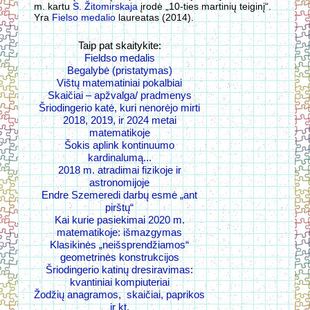
m. kartu
S. Žitomirskaja
įrodė „10-ties martinių teiginį“.
Yra
Fielso medalio
laureatas (2014).
Taip pat skaitykite:
Fieldso medalis
Begalybė (pristatymas)
Vištų matematiniai pokalbiai
Skaičiai – apžvalga/ pradmenys
Šriodingerio katė, kuri nenorėjo mirti
2018, 2019, ir 2024 metai
matematikoje
Šokis aplink kontinuumo
kardinalumą...
2018 m. atradimai fizikoje ir
astronomijoje
Endre Szemeredi darbų esmė „ant
pirštų“
Kai kurie pasiekimai 2020 m.
matematikoje: išmazgymas
Klasikinės „neišsprendžiamos“
geometrinės konstrukcijos
Šriodingerio katinų dresiravimas:
kvantiniai kompiuteriai
Žodžių anagramos, skaičiai, paprikos
ir kt.